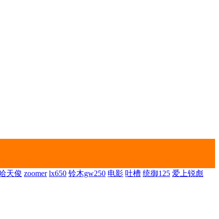
哈天俊
zoomer
lx650
铃木gw250
电影
吐槽
统御125
爱上锐彪