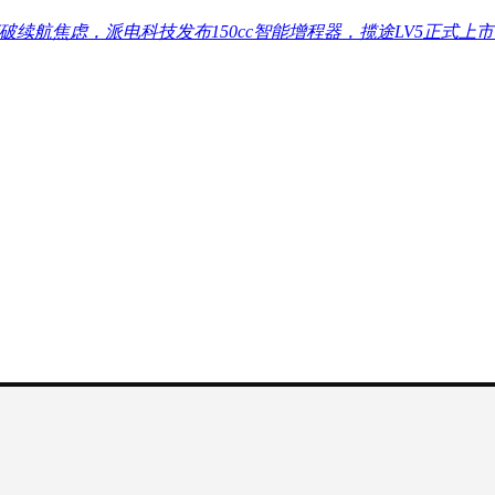
破续航焦虑，派电科技发布150cc智能增程器，揽途LV5正式上市 ... ..