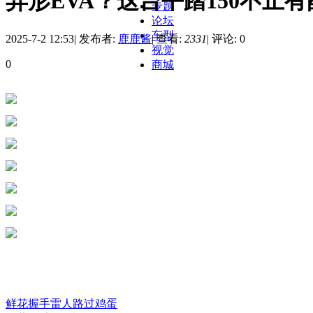
异形EVA？这台平踏150不止
专题
论坛
车型
2025-7-2 12:53
|
发布者:
鹿鹿酱
|
查看:
2331
|
评论: 0
视觉
0
商城
鲜花
握手
雷人
路过
鸡蛋