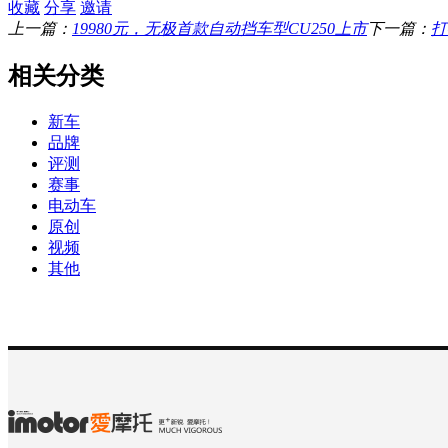
收藏
分享
邀请
上一篇：
19980元，无极首款自动挡车型CU250上市
下一篇：
打
相关分类
新车
品牌
评测
赛事
电动车
原创
视频
其他