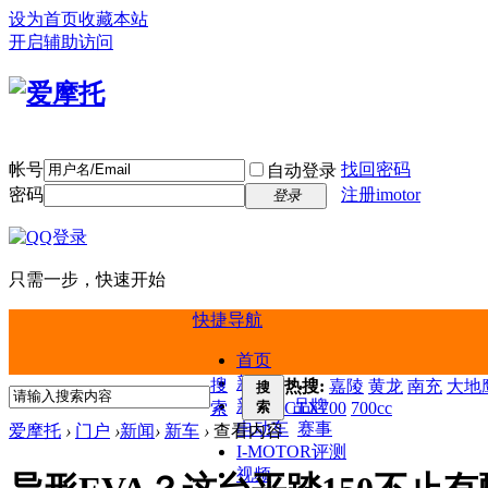
设为首页
收藏本站
开启辅助访问
帐号
找回密码
自动登录
密码
注册imotor
登录
只需一步，快速开始
快捷导航
首页
新闻
搜
热搜:
嘉陵
黄龙
南充
大地鹰
搜
新车
品牌
索
索
CTX700
700cc
电动车
赛事
爱摩托
›
门户
›
新闻
›
新车
›
查看内容
I-MOTOR评测
视频