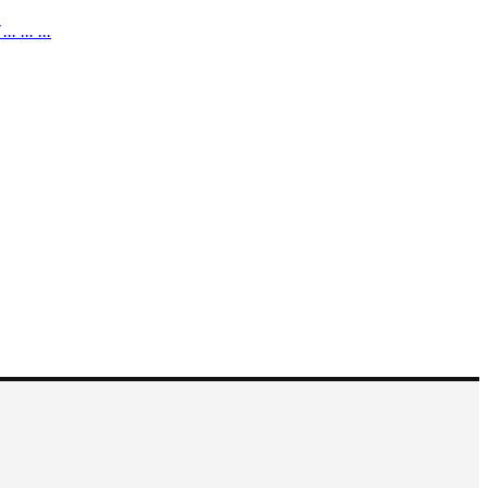
. ...