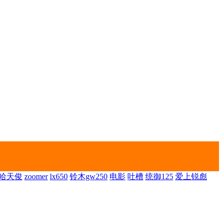
哈天俊
zoomer
lx650
铃木gw250
电影
吐槽
统御125
爱上锐彪