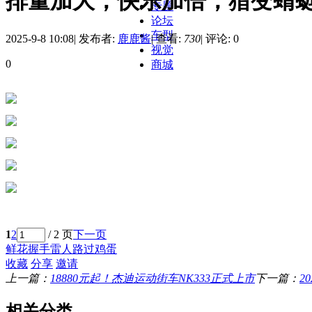
排量加大，快乐加倍，猎变蜻蜓队长
专题
论坛
车型
2025-9-8 10:08
|
发布者:
鹿鹿酱
|
查看:
730
|
评论: 0
视觉
0
商城
1
2
/ 2 页
下一页
鲜花
握手
雷人
路过
鸡蛋
收藏
分享
邀请
上一篇：
18880元起！杰迪运动街车NK333正式上市
下一篇：
2
相关分类