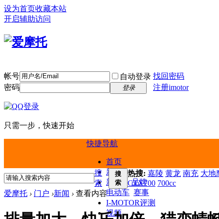
设为首页
收藏本站
开启辅助访问
帐号
找回密码
自动登录
密码
注册imotor
登录
只需一步，快速开始
快捷导航
首页
新闻
搜
热搜:
嘉陵
黄龙
南充
大地鹰
搜
新车
品牌
索
索
CTX700
700cc
电动车
赛事
爱摩托
›
门户
›
新闻
›
查看内容
I-MOTOR评测
视频