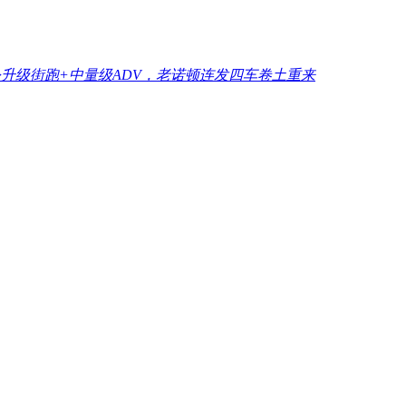
公升级街跑+中量级ADV，老诺顿连发四车卷土重来