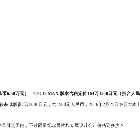
民币6.58万元）
、
TECH MAX 版本含税定价164万4500日元（折合人
在日本本
较基础版贵5万5000日元，约
2500元人民币
，2026年2月25
日
款将会少量引进国内，不过限量纪念属性和专属设计会让价格到多少？