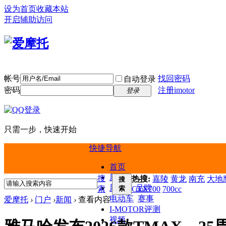
设为首页
收藏本站
开启辅助访问
帐号
找回密码
自动登录
密码
注册imotor
登录
只需一步，快速开始
快捷导航
首页
新闻
搜
热搜:
嘉陵
黄龙
南充
大地鹰
搜
新车
品牌
索
索
CTX700
700cc
电动车
赛事
爱摩托
›
门户
›
新闻
›
查看内容
I-MOTOR评测
视频