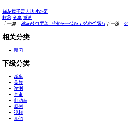
鲜花
握手
雷人
路过
鸡蛋
收藏
分享
邀请
上一篇：
雅马哈70周年: 致敬每一位骑士的相伴同行
下一篇：
相关分类
新闻
下级分类
新车
品牌
评测
赛事
电动车
原创
视频
其他