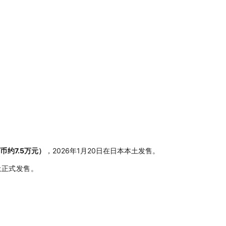
7.5万元）
，2026年1月20日在日本本土发售。
民币约
土
正式发
售。