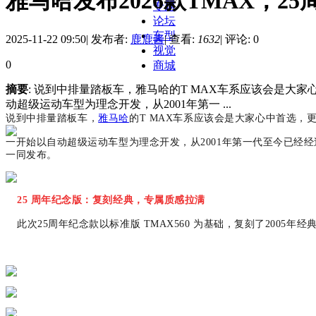
雅马哈发布2026款TMAX，
专题
论坛
车型
2025-11-22 09:50
|
发布者:
鹿鹿酱
|
查看:
1632
|
评论: 0
视觉
0
商城
摘要
: 说到中排量踏板车，雅马哈的T MAX车系应该会是
动超级运动车型为理念开发，从2001年第一 ...
说到中排量踏板车，
雅马哈
的T MAX车系应该会是大家心中首选，
一开始以自动超级运动车型为理念开发，从
2001年第一代至今已经
一同发布。
25 周年纪念版：复刻经典，专属质感拉满
此次
25周年纪念款以标准版 TMAX560 为基础，复刻了2005年