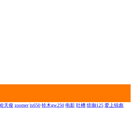
哈天俊
zoomer
lx650
铃木gw250
电影
吐槽
统御125
爱上锐彪