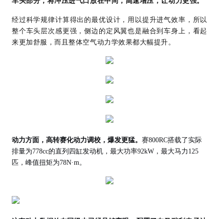
车头部分，将冲压进气口放在中间，高速增压，让动力更强。
经过科学规律计算得出的最优设计，用以提升进气效率，所以
整个车头层次感更强，侧边的定风翼也是融合到车身上，看起
来更加舒服，而且整体空气动力学效果都大幅提升。
动力
方面
，高转赛化动力调校，爆发更猛。
赛
800RC搭载了
实际
排量为
778cc
的
直列四缸发动机，
最大功率
92kW，最大马力125
匹
，
峰值扭矩为
78
N·m
。