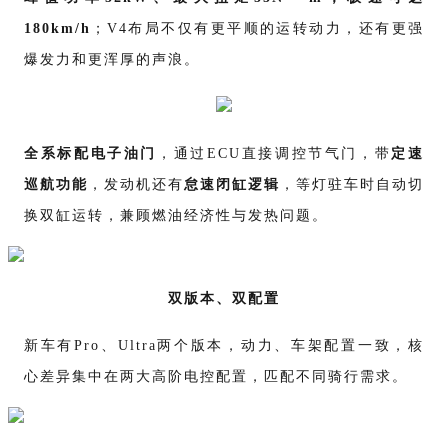
180km/h
；V4布局不仅有更平顺的运转动力，还有更强
爆发力和更浑厚的声浪。
全系标配电子油门
，通过
ECU直接调控节气门，带
定速
巡航功能
，发动机还有
怠速闭缸逻辑
，等灯驻车时自动切
换双缸运转，兼顾燃油经济性与发热问题。
双版本、双配置
新车有
Pro、Ultra两个版本，动力、车架配置一致，核
心差异集中在两大高阶电控配置，匹配不同骑行需求。