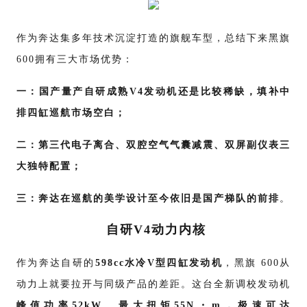
作为奔达集多年技术沉淀打造的旗舰车型，总结下来黑旗
600拥有三大市场优势：
一：国产量产自研成熟V4发动机还是比较稀缺，填补中
排四缸巡航市场空白；
二：第三代电子离合、双腔空气气囊减震、双屏副仪表三
大独特配置；
三：奔达在巡航的美学设计至今依旧是国产梯队的前排
。
自研
V4动力内核
作为奔达自研的
598cc水冷V型四缸发动机
，黑旗 600从
动力上就要拉开与同级产品的差距。这台全新调校发动机
峰值功率52kW、最大扭矩55N・m，极速可达