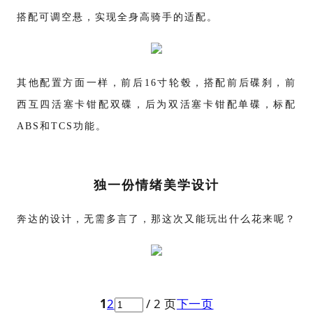
搭配可调空悬，实现全身高骑手的适配。
其他配置方面一样，前后
16寸轮毂，搭配前后碟刹，前
西互四活塞卡钳配双碟，后为双活塞卡钳配单碟，标配
ABS和TCS功能。
独一份情绪美学
设计
奔达的设计，无需多言了，那这次又能玩出什么花来呢？
1
2
/ 2 页
下一页