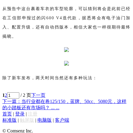
从预告中这台裹着车衣的车型轮廓，可以猜到将会是此前已经
在工信部申报过的
闪
600 V4迭代款
，据悉将会有电子油门加
入、配置升级，还有自动挡版本，相信大家也一样很期待最终
揭晓。
除了新车发布，两天时间当然还有多种
玩法
：
1
2
/ 2 页
下一页
下一篇：当行业都在卷125/150，蓝牌、50cc、5080元，这样
的小踏板还有市场吗？ ... ...
首页
|
登录
|
注册
标准版
|
触屏版
|
电脑版
|
客户端
© Comsenz Inc.