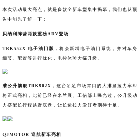
本次活动最大亮点，
就是
多款全新车型集中揭幕，
我们也从预
告中能先了解一下：
贝纳利阵营两款重磅
ADV登场
TRK552X 电子油门版
，
将会
新增电子油门系统，
并对车身
细节、配置等进行
优化
，
电控体验大幅升级。
准公升旗舰
TRK902X
，
这台
吊足市场胃口的大排量拉力车
即
将
正式亮相，此前
已经在米兰展、
工信部
上
曝光
过
，公升级动
力搭配长行程越野底盘
，
让长途拉力爱好者期待十足
。
QJMOTOR 巡航新车亮相