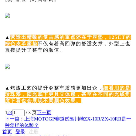
▲
营造出精致的复古感的重点还在于座垫，125ET的
棕色皮革座垫
不仅有着高回弹的舒适支撑，外型上也
直接提升了整车的颜值。
▲
烤漆工艺的提升令整车质感更加出众，
细看用的是
珍珠漆，阳光底下更具立体感，甚至在不同的光线角
度下看也会展现不同颜色效果。
1
2
3
/ 3 页
下一页
下一篇：上海MOTOGP赛道试驾川崎ZX-10R/ZX-10RR是一
种怎样的体验？
首页
|
登录
|
注册