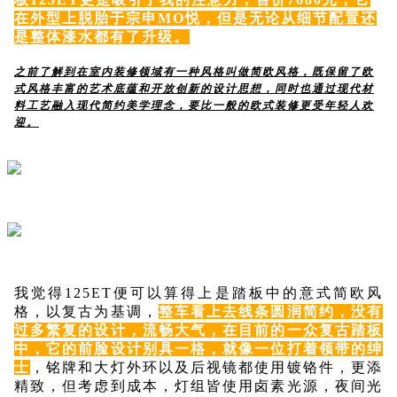
在外型上脱胎于宗申MO悦，但是无论从细节配置还
是整体漆水都有了升级。
之前了解到在室内装修领域有一种风格叫做简欧风格，既保留了欧
式风格丰富的艺术底蕴和开放创新的设计思想，同时也通过现代材
料工艺融入现代简约美学理念，要比一般的欧式装修更受年轻人欢
迎。
我
觉得
125ET便可以算得上是踏板中的意式简欧风
格，以复古为基调，
整车看上去线条圆润简约，没有
过多繁复的设计，流畅大气，在目前的一众复古踏板
中，它的前脸设计别具一格，就像一位打着领带的绅
士
，铭牌和大灯外环以及后视镜都使用镀铬件，更添
精致，但考虑到成本，灯组皆使用卤素光源，夜间光