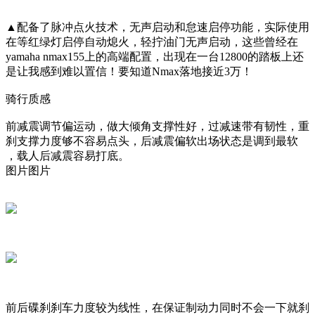
▲配备了脉冲点火技术，无声启动和怠速启停功能，实际使用
在等红绿灯启停自动熄火，轻拧油门无声启动，这些曾经在
yamaha nmax155上的高端配置，出现在一台12800的踏板上还
是让我感到难以置信！要知道Nmax落地接近3万！
骑行质感
前减震调节偏运动，做大倾角支撑性好，过减速带有韧性，重
刹支撑力度够不容易点头，后减震偏软出场状态是调到最软
，载人后减震容易打底。
图片图片
前后碟刹刹车力度较为线性，在保证制动力同时不会一下就刹