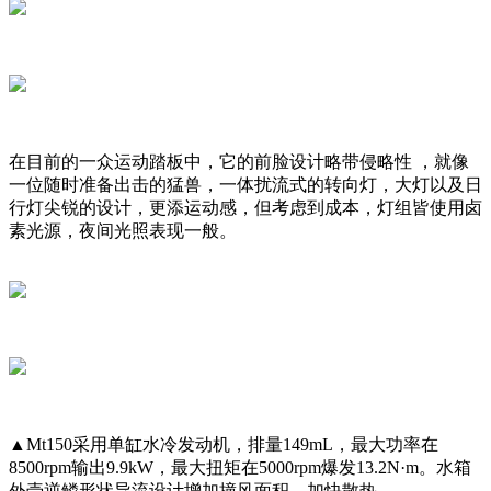
在目前的一众运动踏板中，它的前脸设计略带侵略性 ，就像
一位随时准备出击的猛兽，一体扰流式的转向灯，大灯以及日
行灯尖锐的设计，更添运动感，但考虑到成本，灯组皆使用卤
素光源，夜间光照表现一般。
▲Mt150采用单缸水冷发动机，排量149mL，最大功率在
8500rpm输出9.9kW，最大扭矩在5000rpm爆发13.2N·m。水箱
外壳逆鳞形状导流设计增加撞风面积，加快散热。