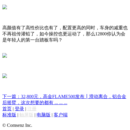
高颜值有了高性价比也有了，配置更高的同时，车身的减重也
不再祖传灌铅了，如今操控也更运动了，那么12800你认为会
是年轻人的第一台踏板车吗？
下一篇：32,800元，高金FLAME500发布┃滑动离合，铝合金
后摇臂，这次想要的都有 ... ... ...
首页
|
登录
|
注册
标准版
|
触屏版
|
电脑版
|
客户端
© Comsenz Inc.