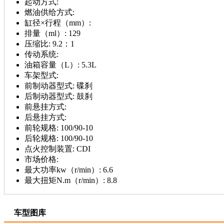
起动方式:
燃油供给方式:
缸径×行程（mm）:
排量（ml）:
129
压缩比:
9.2：1
传动系统:
油箱容量（L）:
5.3L
车架型式:
前制动器型式:
碟刹
后制动器型式:
鼓刹
前悬挂方式:
后悬挂方式:
前轮规格:
100/90-10
后轮规格:
100/90-10
点火控制装置:
CDI
市场价格:
最大功率kw（r/min）:
6.6
最大扭矩N.m（r/min）:
8.8
车型图库