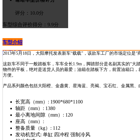
评分：
10.0
分
车型综合评价
得分：9.9分
车型介绍
技术参数
>进入论坛
2013年
5月18日，大阳摩托发表新车“载载”，该款车工厂的市场定位是
这款车不同于一般踏板车，车车全长1.9m，脚踏部分是名副其实的“
物件的平板，绝对是送货人员的最爱；油箱在踏板下方，前置油箱口，
方便。
产品系列颜色包括大阳橙、金盏黄、星海蓝、亮褐、宝石红、金属黑、
长宽高（mm）:
1900*680*1100
轴距（mm）:
1380
最小离地间隙（mm）:
120
座高（mm）:
整备质量（kg）:
112
发动机型式:
单缸 四冲程 强制冷风