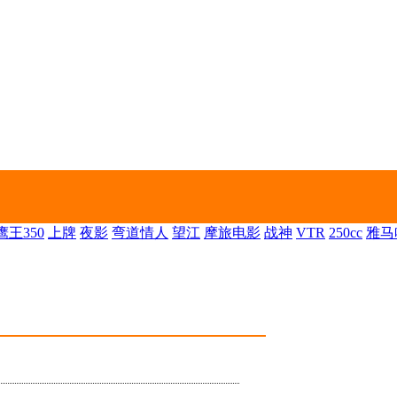
王350
上牌
夜影
弯道情人
望江
摩旅电影
战神
VTR
250cc
雅马