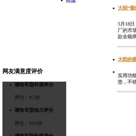
商城
大阳“
5月18
厂的市
款全能
大阳的
网友满意度评价
实用功
垫，不
请给车型外观评分
评分：
9.7
分
请给车型动力评分
评分：
10.0
分
请给车型价格评分