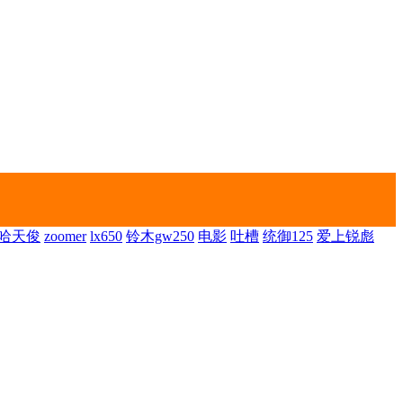
哈天俊
zoomer
lx650
铃木gw250
电影
吐槽
统御125
爱上锐彪