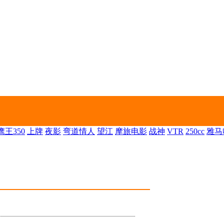
王350
上牌
夜影
弯道情人
望江
摩旅电影
战神
VTR
250cc
雅马