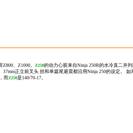
800、Z1000。
的动力心脏来自Ninja 250R的水冷直二
Z250
37mm正立前叉头 担和单篇尾避震都沿用Ninja 250的设定。 
7，而
是140/70-17。
Z250