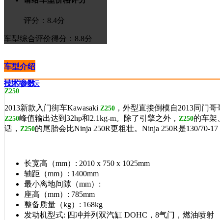
评分：
8.4
分
车型综合评价
得分：8.8分
车型介绍
技术参数
>进入论坛
Z250
2013新款入门街车Kawasaki
，外型直接倒模自2013同门哥哥Z
Z250
峰值输出达到32hp和2.1kg-m。除了引擎之外，
的车架、
Z250
Z250
话，
的尾胎会比Ninja 250R更粗壮。Ninja 250R是130/70-1
Z250
长宽高（mm）:
2010 x 750 x 1025mm
轴距（mm）:
1400mm
最小离地间隙（mm）:
座高（mm）:
785mm
整备质量（kg）:
168kg
发动机型式:
四冲并列双汽缸 DOHC，8气门，燃油喷射