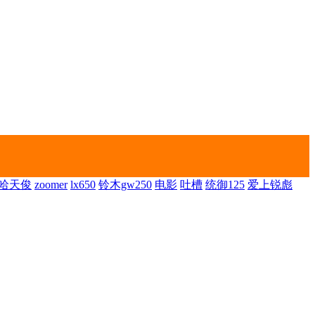
哈天俊
zoomer
lx650
铃木gw250
电影
吐槽
统御125
爱上锐彪