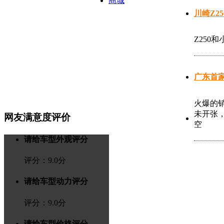
商城
川崎Z2
Z250
广东首家
火爆的
未开张，
网友满意度评价
空
请给车型外观评分
评分：
9.0
分
请给车型动力评分
评分：
9.0
分
请给车型价格评分