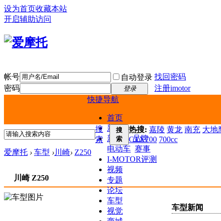
设为首页
收藏本站
开启辅助访问
帐号
找回密码
自动登录
密码
注册imotor
登录
快捷导航
首页
新闻
搜
热搜:
嘉陵
黄龙
南充
大地鹰
搜
新车
品牌
索
索
CTX700
700cc
电动车
赛事
爱摩托
›
车型
›
川崎
›
Z250
I-MOTOR评测
视频
川崎 Z250
专题
论坛
车型
车型新闻
视觉