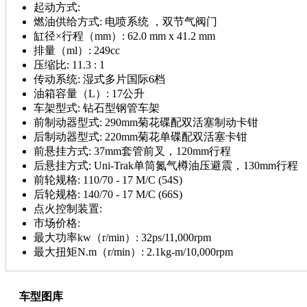
起动方式:
燃油供给方式:
电喷系统 ，双节气阀门
缸径×行程（mm）:
62.0 mm x 41.2 mm
排量（ml）:
249cc
压缩比:
11.3 : 1
传动系统:
湿式多片国际6档
油箱容量（L）:
17公升
车架型式:
钻石型钢管车架
前制动器型式:
290mm菊花碟配双活塞制动卡钳
后制动器型式:
220mm菊花单碟配双活塞卡钳
前悬挂方式:
37mm套管前叉，120mm行程
后悬挂方式:
Uni-Trak单筒氮气樽油压避震，130mm行程
前轮规格:
110/70 - 17 M/C (54S)
后轮规格:
140/70 - 17 M/C (66S)
点火控制装置:
市场价格:
最大功率kw（r/min）:
32ps/11,000rpm
最大扭矩N.m（r/min）:
2.1kg-m/10,000rpm
车型图库