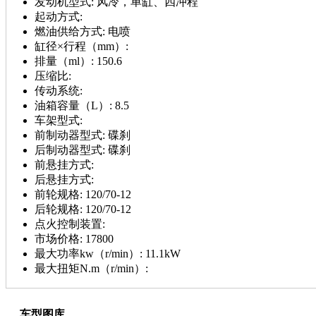
发动机型式:
风冷，单缸、四冲程
起动方式:
燃油供给方式:
电喷
缸径×行程（mm）:
排量（ml）:
150.6
压缩比:
传动系统:
油箱容量（L）:
8.5
车架型式:
前制动器型式:
碟刹
后制动器型式:
碟刹
前悬挂方式:
后悬挂方式:
前轮规格:
120/70-12
后轮规格:
120/70-12
点火控制装置:
市场价格:
17800
最大功率kw（r/min）:
11.1kW
最大扭矩N.m（r/min）:
车型图库