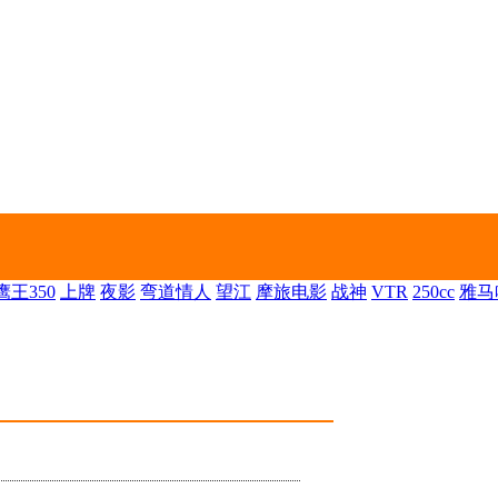
王350
上牌
夜影
弯道情人
望江
摩旅电影
战神
VTR
250cc
雅马