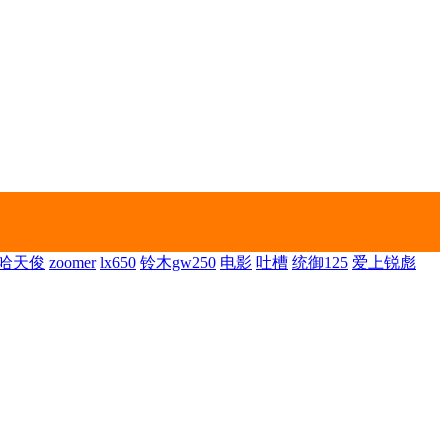
哈天俊
zoomer
lx650
铃木gw250
电影
吐槽
统御125
爱上锐彪