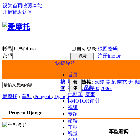
设为首页
收藏本站
开启辅助访问
帐号
找回密码
自动登录
密码
注册imotor
登录
快捷导航
首页
新闻
搜
热搜:
嘉陵
黄龙
南充
大地鹰
搜
新车
品牌
索
索
CTX700
700cc
电动车
赛事
爱摩托
›
车型
›
Peugeot
›
Django
I-MOTOR评测
视频
Peugeot Django
专题
论坛
车型
车型新闻
视觉