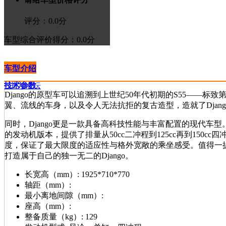
评分：
0.0
分
车型综合评价
得分：0.0分
车型介绍
技术参数
>进入论坛
Django的原型车可以追溯到上世纪50年代初期的S55——标
翼、流线的车身，以及令人无法抗拒的复古造型，造就了Djan
同时，Django更是一款具备高科技性能与丰富配置的现代车型。
的发动机版本，提供了排量从50cc二冲程到125cc再到150cc
度，保证了最大限度的适应性与格外宽敞的乘坐感受。值得一提
打造属于自己的独一无二的Django。
长宽高（mm）:
1925*710*770
轴距（mm）:
最小离地间隙（mm）:
座高（mm）:
整备质量（kg）:
129