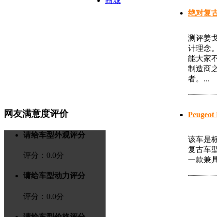
商城
绝对复古
测评姜
计理念
能大家
制造商
者。...
网友满意度评价
Peugeot 
请给车型外观评分
该车是标
复古车型
评分：
0.0
分
一款兼具
请给车型动力评分
评分：
0.0
分
请给车型价格评分