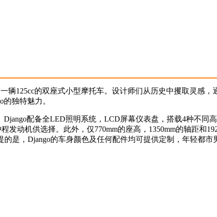
致第一辆125cc的双座式小型摩托车。设计师们从历史中攫取灵感
go的独特魅力。
Django配备全LED照明系统，LCD屏幕仪表盘，搭载4种不同
四冲程发动机供选择。此外，仅770mm的座高，1350mm的轴距和19
的是，Django的车身颜色及任何配件均可提供定制，年轻都市