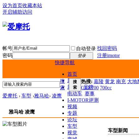
设为首页
收藏本站
开启辅助访问
帐号
找回密码
自动登录
密码
注册imotor
登录
快捷导航
首页
新闻
搜
热搜:
嘉陵
黄龙
南充
大地鹰
搜
新车
品牌
索
索
CTX700
700cc
电动车
赛事
爱摩托
›
车型
›
雅马哈
›
凌鹰
I-MOTOR评测
视频
雅马哈 凌鹰
专题
论坛
车型
车型新闻
视觉