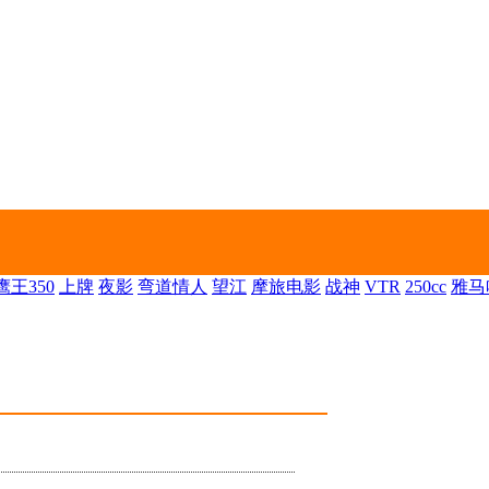
王350
上牌
夜影
弯道情人
望江
摩旅电影
战神
VTR
250cc
雅马