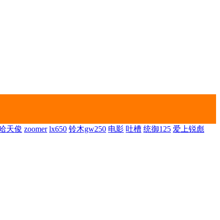
哈天俊
zoomer
lx650
铃木gw250
电影
吐槽
统御125
爱上锐彪