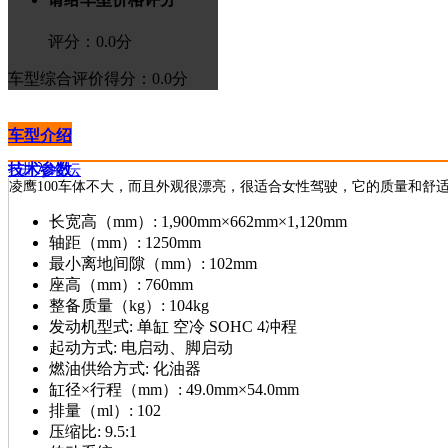
评分：
0.0
分
车型综合评价
得分：0.0分
车型介绍
技术参数
>进入论坛
凌鹰100车体不大，而且外观很漂亮，很适合女性驾驶，它的质量和舒
长宽高（mm）:
1,900mm×662mm×1,120mm
轴距（mm）:
1250mm
最小离地间隙（mm）:
102mm
座高（mm）:
760mm
整备质量（kg）:
104kg
发动机型式:
单缸 空冷 SOHC 4冲程
起动方式:
电启动、脚启动
燃油供给方式:
化油器
缸径×行程（mm）:
49.0mm×54.0mm
排量（ml）:
102
压缩比:
9.5:1