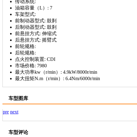
传动系统:
油箱容量（L）:
7
车架型式:
前制动器型式:
鼓刹
后制动器型式:
鼓刹
前悬挂方式:
伸缩式
后悬挂方式:
摇臂式
前轮规格:
后轮规格:
点火控制装置:
CDI
市场价格:
7980
最大功率kw（r/min）:
4.9kW/8000r/min
最大扭矩N.m（r/min）:
6.4Nm/6000r/min
车型图库
pre
next
车型评论