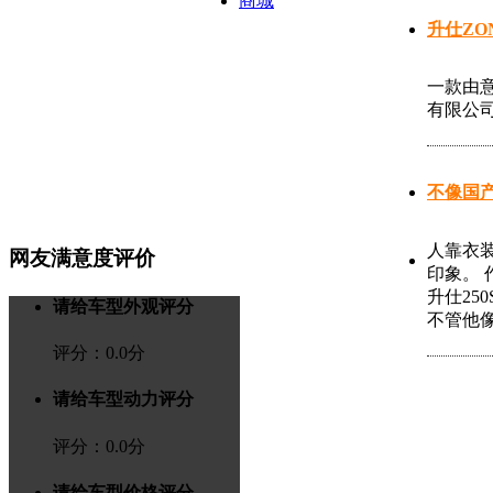
商城
升仕ZON
一款由意
有限公司
不像国产车
人靠衣
网友满意度评价
印象。
升仕25
请给车型外观评分
不管他像
评分：
0.0
分
请给车型动力评分
评分：
0.0
分
请给车型价格评分