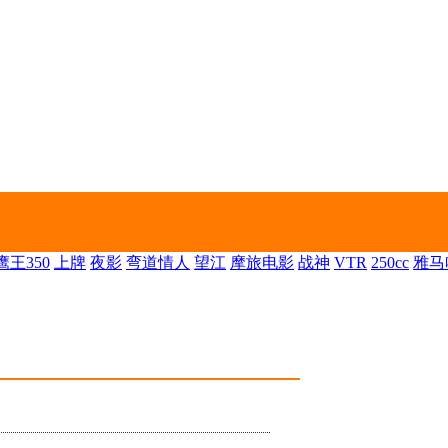
王350
上牌
夜影
弯道情人
望江
摩旅电影
战神
VTR
250cc
雅马