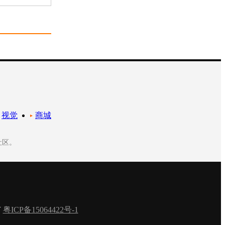
视觉
商城
社区。
有
粤ICP备15064422号-1