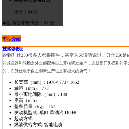
评分：
0.0
分
车型综合评价
得分：0.0分
车型介绍
技术参数
>进入论坛
说到升仕250很多人都很陌生，甚至从来没听说过。
升仕250
的减震器和轮胎之外全部配件自主开模研发生产，这就是开头提到的不
的，而升仕敢于自主创新生产也是有极大的勇气！
长宽高（mm）:
1976× 773× 1052
轴距（mm）:
773
最小离地间隙（mm）:
188
座高（mm）:
整备质量（kg）:
154
发动机型式:
单缸 风油冷 DOHC
起动方式:
燃油供给方式:
智能电喷