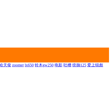
哈天俊
zoomer
lx650
铃木gw250
电影
吐槽
统御125
爱上锐彪