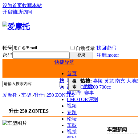
设为首页
收藏本站
开启辅助访问
帐号
找回密码
自动登录
密码
注册imotor
登录
快捷导航
首页
新闻
搜
热搜:
嘉陵
黄龙
南充
大地鹰
搜
新车
品牌
索
索
CTX700
700cc
电动车
赛事
爱摩托
›
车型
›
升仕
›
250 ZONTES
I-MOTOR评测
视频
升仕 250 ZONTES
专题
论坛
车型
车型新闻
视觉