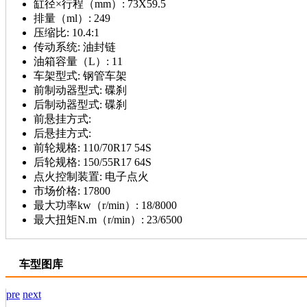
缸径×行程（mm）:
73X59.5
排量（ml）:
249
压缩比:
10.4:1
传动系统:
油封链
油箱容量（L）:
11
车架型式:
钢管车架
前制动器型式:
碟刹
后制动器型式:
碟刹
前悬挂方式:
后悬挂方式:
前轮规格:
110/70R17 54S
后轮规格:
150/55R17 64S
点火控制装置:
电子点火
市场价格:
17800
最大功率kw（r/min）:
18/8000
最大扭矩N.m（r/min）:
23/6500
车型图库
pre
next