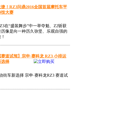
捷！RZ3问鼎2016全国首届摩托车平
特技大赛
Z3在“盛装舞步”中一举夺魁、Z2斩获
经历像是向一种历久弥坚、乐观自强的
敬！
赛道试驾】宗申·赛科龙 RZ3 小排运
新选择
运动街车新选择 宗申·赛科龙RZ3 赛道试