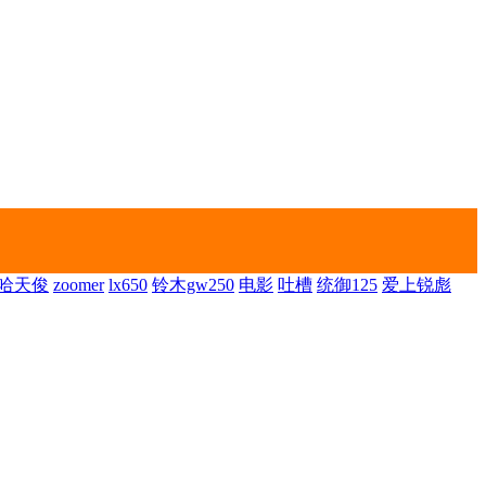
哈天俊
zoomer
lx650
铃木gw250
电影
吐槽
统御125
爱上锐彪