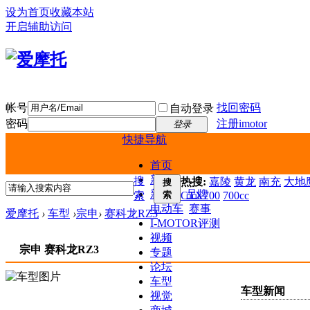
设为首页
收藏本站
开启辅助访问
帐号
找回密码
自动登录
密码
注册imotor
登录
快捷导航
首页
新闻
搜
热搜:
嘉陵
黄龙
南充
大地鹰
搜
新车
品牌
索
索
CTX700
700cc
电动车
赛事
爱摩托
›
车型
›
宗申
›
赛科龙RZ3
I-MOTOR评测
视频
宗申 赛科龙RZ3
专题
论坛
车型
车型新闻
视觉