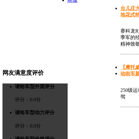
商城
台儿庄大
地花式
赛科龙R
季军的
精神致
【摩托威
网友满意度评价
动街车
请给车型外观评分
250级
驾
评分：
0.0
分
请给车型动力评分
评分：
0.0
分
请给车型价格评分