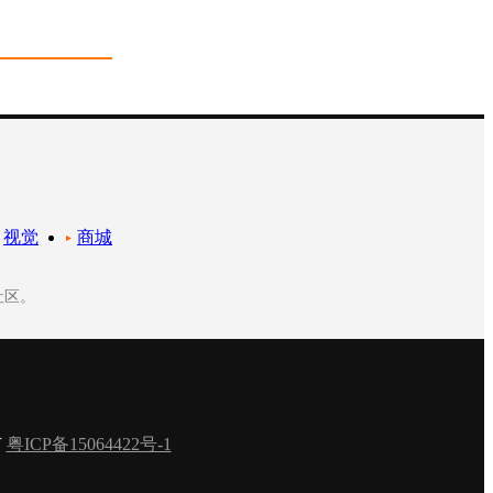
视觉
商城
社区。
有
粤ICP备15064422号-1