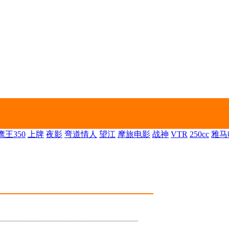
王350
上牌
夜影
弯道情人
望江
摩旅电影
战神
VTR
250cc
雅马