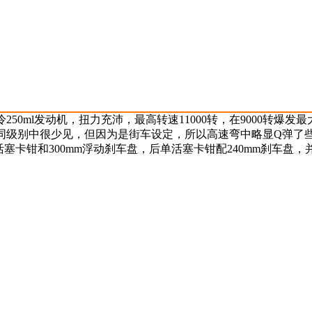
ml发动机，扭力充沛，最高转速11000转，在9000转爆发最大
同级别中很少见，但因为是街车设定，所以高速弯中略显Q弹了
卡钳和300mm浮动刹车盘，后单活塞卡钳配240mm刹车盘，并