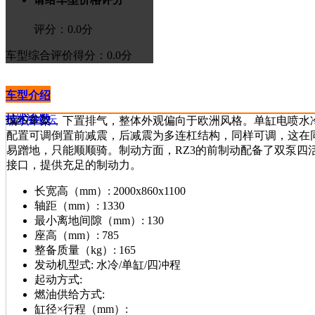
评分：
0.0
分
车型综合评价
得分：0.0分
车型介绍
技术参数
>进入论坛
编织车架，下置排气，整体外观偏向于欧洲风格。单缸电喷水冷250
配置可调倒置前减震，后减震为多连杠结构，同样可调，这在
易蹭地，只能顺顺骑。制动方面，RZ3的前制动配备了双泵四活塞
接口，提供充足的制动力。
长宽高（mm）:
2000x860x1100
轴距（mm）:
1330
最小离地间隙（mm）:
130
座高（mm）:
785
整备质量（kg）:
165
发动机型式:
水冷/单缸/四冲程
起动方式:
燃油供给方式:
缸径×行程（mm）: