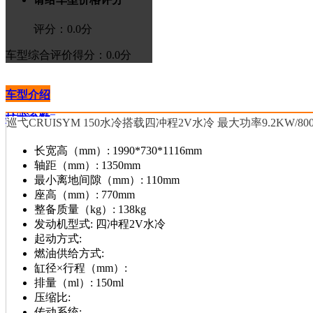
评分：
0.0
分
车型综合评价
得分：0.0分
车型介绍
技术参数
>进入论坛
巡弋CRUISYM 150水冷搭载四冲程2V水冷 最大功率9.2KW/8000r
长宽高（mm）:
1990*730*1116mm
轴距（mm）:
1350mm
最小离地间隙（mm）:
110mm
座高（mm）:
770mm
整备质量（kg）:
138kg
发动机型式:
四冲程2V水冷
起动方式:
燃油供给方式:
缸径×行程（mm）:
排量（ml）:
150ml
压缩比:
传动系统: