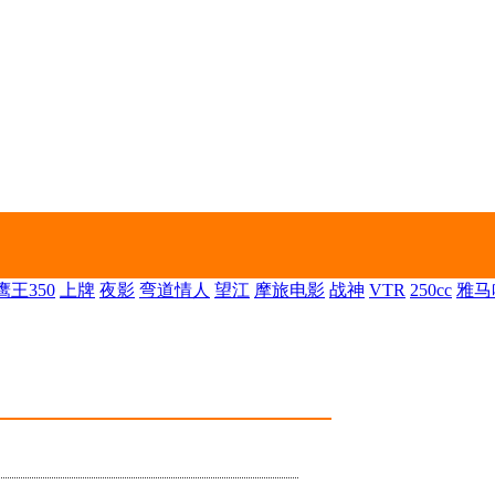
王350
上牌
夜影
弯道情人
望江
摩旅电影
战神
VTR
250cc
雅马