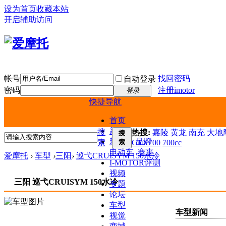
设为首页
收藏本站
开启辅助访问
帐号
找回密码
自动登录
密码
注册imotor
登录
快捷导航
首页
新闻
搜
热搜:
嘉陵
黄龙
南充
大地鹰
搜
新车
品牌
索
索
CTX700
700cc
电动车
赛事
爱摩托
›
车型
›
三阳
›
巡弋CRUISYM 150水冷
I-MOTOR评测
视频
三阳 巡弋CRUISYM 150水冷
专题
论坛
车型
车型新闻
视觉