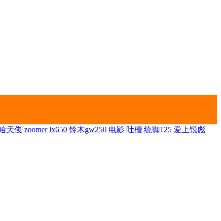
哈天俊
zoomer
lx650
铃木gw250
电影
吐槽
统御125
爱上锐彪