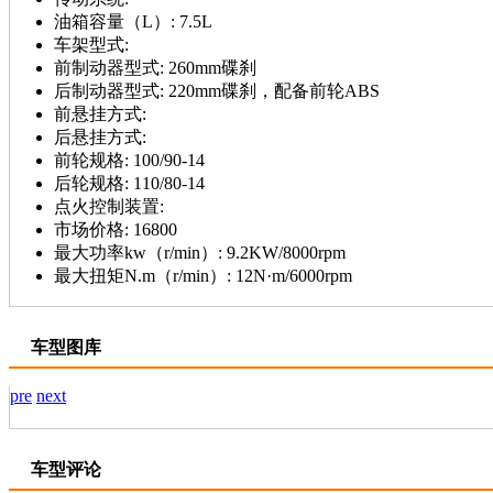
油箱容量（L）:
7.5L
车架型式:
前制动器型式:
260mm碟刹
后制动器型式:
220mm碟刹，配备前轮ABS
前悬挂方式:
后悬挂方式:
前轮规格:
100/90-14
后轮规格:
110/80-14
点火控制装置:
市场价格:
16800
最大功率kw（r/min）:
9.2KW/8000rpm
最大扭矩N.m（r/min）:
12N·m/6000rpm
车型图库
pre
next
车型评论