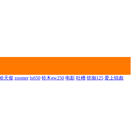
哈天俊
zoomer
lx650
铃木gw250
电影
吐槽
统御125
爱上锐彪