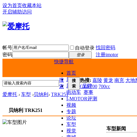
设为首页
收藏本站
开启辅助访问
帐号
找回密码
自动登录
密码
注册imotor
登录
快捷导航
首页
新闻
搜
热搜:
嘉陵
黄龙
南充
大地鹰
搜
新车
品牌
索
索
CTX700
700cc
电动车
赛事
爱摩托
›
车型
›
贝纳利
›
TRK251
I-MOTOR评测
视频
贝纳利 TRK251
专题
论坛
车型
车型新闻
视觉