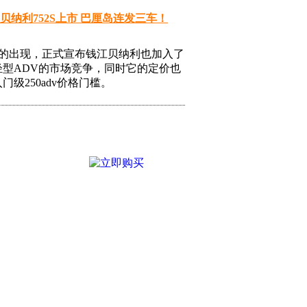
0元 贝纳利752S上市 巴厘岛连发三车！
51的出现，正式宣布钱江贝纳利也加入了
轻型ADV的市场竞争，同时它的定价也
门级250adv价格门槛。