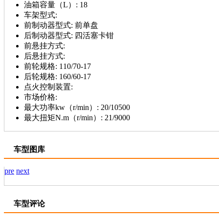
油箱容量（L）:
18
车架型式:
前制动器型式:
前单盘
后制动器型式:
四活塞卡钳
前悬挂方式:
后悬挂方式:
前轮规格:
110/70-17
后轮规格:
160/60-17
点火控制装置:
市场价格:
最大功率kw（r/min）:
20/10500
最大扭矩N.m（r/min）:
21/9000
车型图库
pre
next
车型评论