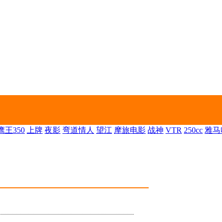
王350
上牌
夜影
弯道情人
望江
摩旅电影
战神
VTR
250cc
雅马