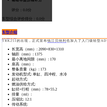
评分：
0.0
分
车型综合评价
得分：0.0分
车型介绍
技术参数
>进入论坛
TRK251的出现，正式宣布
钱江
贝纳利
也加入了入门级轻型AD
长宽高（mm）:
2090×830×1310
轴距（mm）:
1375
最小离地间隙（mm）:
170
座高（mm）:
整备质量（kg）:
173
发动机型式:
单缸、四冲程、水冷
起动方式:
燃油供给方式:
缸径×行程（mm）:
78×55.2
排量（ml）:
压缩比:
12:1
传动系统: