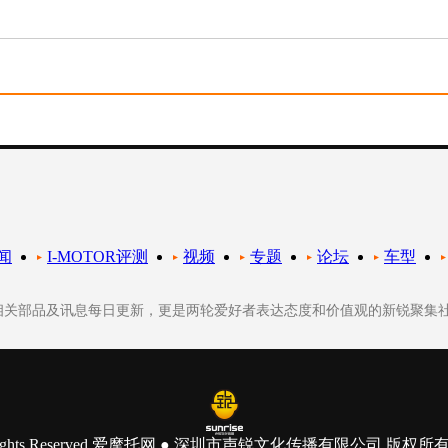
闻
I-MOTOR评测
视频
专题
论坛
车型
轮相关部品及讯息每日更新，更是两轮爱好者表达态度和价值观的新锐聚集
 All Rights Reserved 爱摩托网 ● 深圳市声锐文化传播有限公司 版权所