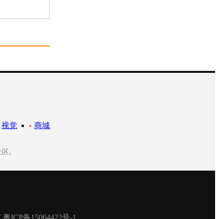
视觉
商城
社区。
有
粤ICP备15064422号-1