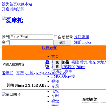
设为首页
收藏本站
开启辅助访问
帐号
找回密码
自动登录
密码
注册imotor
登录
快捷导航
首页
新闻
搜
热搜:
嘉陵
黄龙
南充
大地鹰
搜
新车
品牌
索
索
CTX700
700cc
电动车
赛事
爱摩托
›
车型
›
川崎
›
Ninja ZX-10R ABS
I-MOTOR评测
视频
川崎 Ninja ZX-10R ABS
专题
论坛
车型
车型新闻
视觉