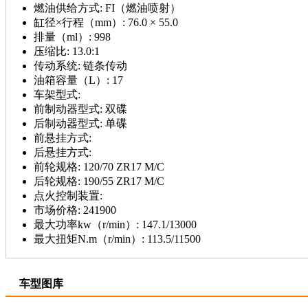
燃油供给方式:
FI（燃油喷射）
缸径×行程（mm）:
76.0 × 55.0
排量（ml）:
998
压缩比:
13.0:1
传动系统:
链条传动
油箱容量（L）:
17
车架型式:
前制动器型式:
双碟
后制动器型式:
单碟
前悬挂方式:
后悬挂方式:
前轮规格:
120/70 ZR17 M/C
后轮规格:
190/55 ZR17 M/C
点火控制装置:
市场价格:
241900
最大功率kw（r/min）:
147.1/13000
最大扭矩N.m（r/min）:
113.5/11500
车型图库