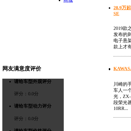
商城
28.9万
SE
2019
发布的
电子悬
款上才有
网友满意度评价
KAWAS
请给车型外观评分
川崎的
车人一
评分：
0.0
分
光，ZX
段荣光甚
请给车型动力评分
10RR...
评分：
0.0
分
请给车型价格评分