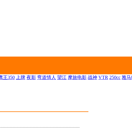
王350
上牌
夜影
弯道情人
望江
摩旅电影
战神
VTR
250cc
雅马