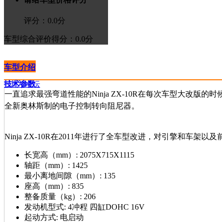
评分：
0.0
分
车型综合评价
得分：0.0分
车型介绍
技术参数
>进入论坛
一直追求最强弯道性能的Ninja ZX-10R在每次车型大改版
全新奥林斯制的电子控制转向阻尼器。
Ninja ZX-10R在2011年进行了全车型改进，对引擎和
长宽高（mm）:
2075X715X1115
轴距（mm）:
1425
最小离地间隙（mm）:
135
座高（mm）:
835
整备质量（kg）:
206
发动机型式:
4冲程 四缸DOHC 16V
起动方式:
电启动