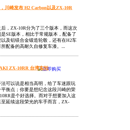
起，川崎发布 H2 Carbon以及ZX-10R
款之后，ZX-10R分为了三个版本，而这次
则是SE版本，相比于常规版本，配备了
架以及铝镁合金锻造轮毂，还有在H2车
所配备的高耐久自修复车漆。...
AKI ZX-10RR 台湾实拍
手法可以说是相当高明，给了车迷跟玩
个平衡点；你要是想纪念这段川崎的荣
-10RR是个好选择。而对于想要加入这
至延续这段荣光的车手而言，ZX-