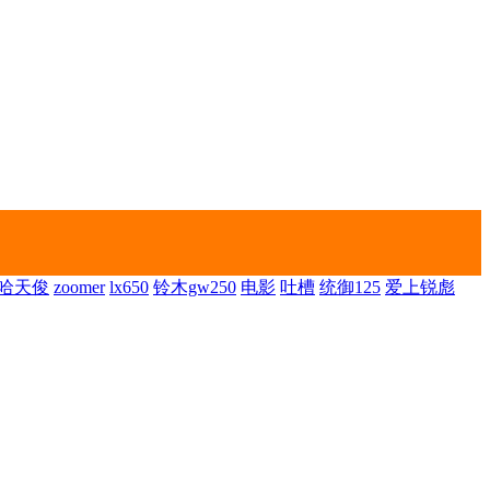
哈天俊
zoomer
lx650
铃木gw250
电影
吐槽
统御125
爱上锐彪