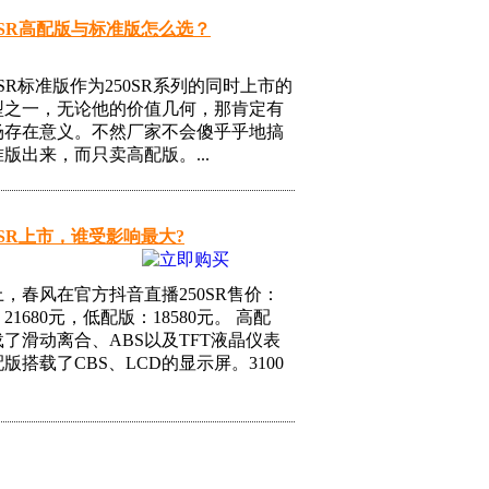
0SR高配版与标准版怎么选？
0SR标准版作为250SR系列的同时上市的
型之一，无论他的价值几何，那肯定有
场存在意义。不然厂家不会傻乎乎地搞
版出来，而只卖高配版。...
0SR上市，谁受影响最大?
，春风在官方抖音直播250SR售价：
21680元，低配版：18580元。 高配
了滑动离合、ABS以及TFT液晶仪表
版搭载了CBS、LCD的显示屏。3100