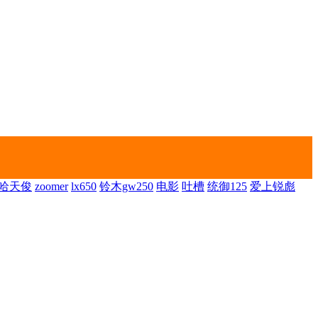
哈天俊
zoomer
lx650
铃木gw250
电影
吐槽
统御125
爱上锐彪