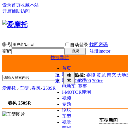
设为首页
收藏本站
开启辅助访问
帐号
找回密码
自动登录
密码
注册imotor
登录
快捷导航
首页
新闻
搜
热搜:
嘉陵
黄龙
南充
大地鹰
搜
新车
品牌
索
索
CTX700
700cc
电动车
赛事
爱摩托
›
车型
›
春风
›
250SR
I-MOTOR评测
视频
春风 250SR
专题
论坛
车型
车型新闻
视觉