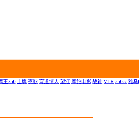
王350
上牌
夜影
弯道情人
望江
摩旅电影
战神
VTR
250cc
雅马