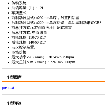
传动系统:
油箱容量（L）:
12L
车架型式:
前制动器型式:
φ292mm单碟，对置四活塞
后制动器型式:
φ220mm单浮动碟，单活塞制动形式CBS
前悬挂方式:
φ37倒置液压阻尼式减震
后悬挂方式:
中置减震
前轮规格:
110/70 R17
后轮规格:
140/60 R17
点火控制装置:
市场价格:
最大功率kw（r/min）:
20.5kw/9750rpm
最大扭矩N.m（r/min）:
22N·m/7500rpm
车型图库
pre
next
车型评论