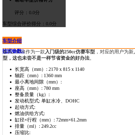
评分：
0.0
分
车型综合评价
得分：0.0分
车型介绍
技术参数
>进入论坛
春风250SR作为一款
入门级的250cc仿赛车型
，对应的用户为新
型，这也未尝不是一样节省资金的好办法
。
长宽高（mm）:
2170 x 815 x 1140
轴距（mm）:
1360 mm
最小离地间隙（mm）:
座高（mm）:
780 mm
整备质量（kg）:
发动机型式:
单缸水冷、DOHC
起动方式:
燃油供给方式:
缸径×行程（mm）:
72mm×61.2mm
排量（ml）:
249.2cc
压缩比: