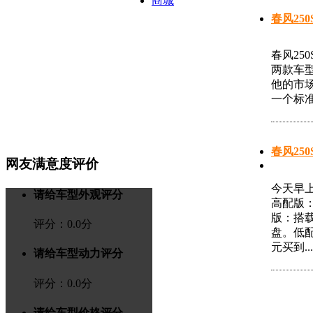
商城
春风25
春风25
两款车
他的市
一个标准
春风25
网友满意度评价
今天早上
请给车型外观评分
高配版：
版：搭载
评分：
0.0
分
盘。低配
元买到...
请给车型动力评分
评分：
0.0
分
请给车型价格评分