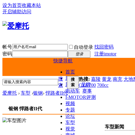
设为首页
收藏本站
开启辅助访问
帐号
找回密码
自动登录
密码
注册imotor
登录
快捷导航
首页
新闻
搜
热搜:
嘉陵
黄龙
南充
大地鹰
搜
新车
品牌
索
索
CTX700
700cc
电动车
赛事
爱摩托
›
车型
›
银钢
›
悍路者II代
I-MOTOR评测
视频
银钢 悍路者II代
专题
论坛
车型
车型新闻
视觉