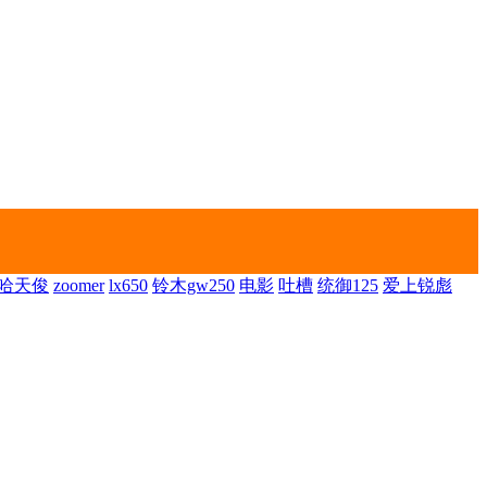
哈天俊
zoomer
lx650
铃木gw250
电影
吐槽
统御125
爱上锐彪