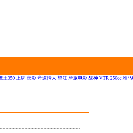
王350
上牌
夜影
弯道情人
望江
摩旅电影
战神
VTR
250cc
雅马