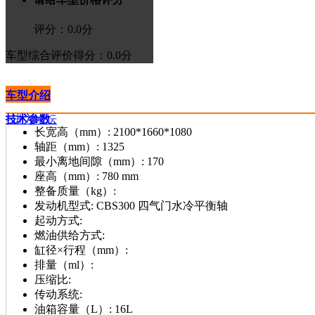
评分：
0.0
分
车型综合评价
得分：0.0分
车型介绍
技术参数
>进入论坛
长宽高（mm）:
2100*1660*1080
轴距（mm）:
1325
最小离地间隙（mm）:
170
座高（mm）:
780 mm
整备质量（kg）:
发动机型式:
CBS300 四气门水冷平衡轴
起动方式:
燃油供给方式:
缸径×行程（mm）:
排量（ml）:
压缩比:
传动系统:
油箱容量（L）:
16L