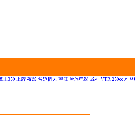
王350
上牌
夜影
弯道情人
望江
摩旅电影
战神
VTR
250cc
雅马