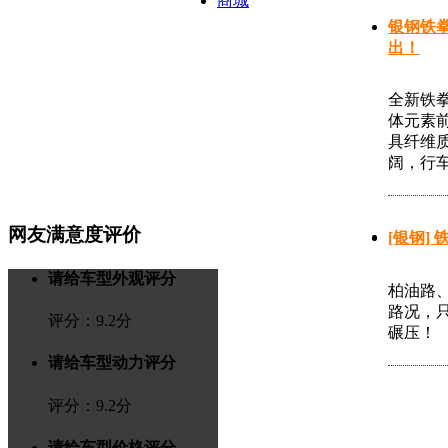
商城
银钢铁拳
出！
全新铁拳
体元素
具纤维
阔，行车
网友满意度评价
[银钢]
请给车型外观评分
柏油路、
路况，只
评分：
9.2
分
碾压！
请给车型动力评分
评分：
9.2
分
请给车型价格评分