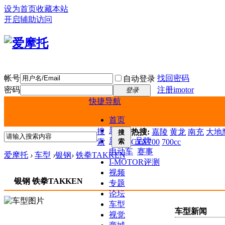
设为首页
收藏本站
开启辅助访问
帐号
找回密码
自动登录
密码
注册imotor
登录
快捷导航
首页
新闻
搜
热搜:
嘉陵
黄龙
南充
大地鹰
搜
新车
品牌
索
索
CTX700
700cc
电动车
赛事
爱摩托
›
车型
›
银钢
›
铁拳TAKKEN
I-MOTOR评测
视频
银钢 铁拳TAKKEN
专题
论坛
车型
车型新闻
视觉