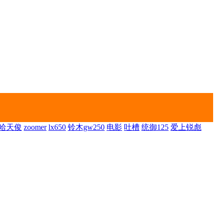
哈天俊
zoomer
lx650
铃木gw250
电影
吐槽
统御125
爱上锐彪