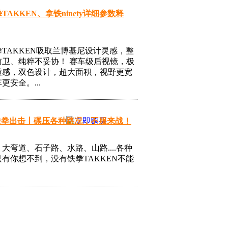
TAKKEN、拿铁ninety详细参数释
TAKKEN吸取兰博基尼设计灵感，整
前卫、纯粹不妥协！ 赛车级后视镜，极
质感，双色设计，超大面积，视野更宽
更安全。...
 铁拳出击丨碾压各种路况，不服来战！
大弯道、石子路、水路、山路....各种
有你想不到，没有铁拳TAKKEN不能