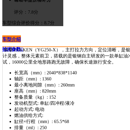
评分：
7.8
分
车型综合评价
得分：8.7分
车型介绍
技术参数
>进入论坛
铁拳TAKKEN（YG250-X），主打拉力方向，定位清晰，
计灵感，整体元素前卫，搭载的是银钢自主研发的一款单缸油冷
试，16000公里全地形路跑无故障，确保长途旅行安全。
长宽高（mm）:
2040*838*1140
轴距（mm）:
1360
最小离地间隙（mm）:
260mm
座高（mm）:
820mm
整备质量（kg）:
152
发动机型式:
单缸/四冲程/液冷
起动方式:
电动
燃油供给方式:
缸径×行程（mm）:
65.5*68
排量（ml）:
250