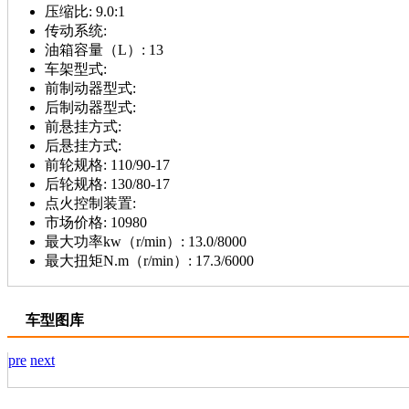
压缩比:
9.0:1
传动系统:
油箱容量（L）:
13
车架型式:
前制动器型式:
后制动器型式:
前悬挂方式:
后悬挂方式:
前轮规格:
110/90-17
后轮规格:
130/80-17
点火控制装置:
市场价格:
10980
最大功率kw（r/min）:
13.0/8000
最大扭矩N.m（r/min）:
17.3/6000
车型图库
pre
next