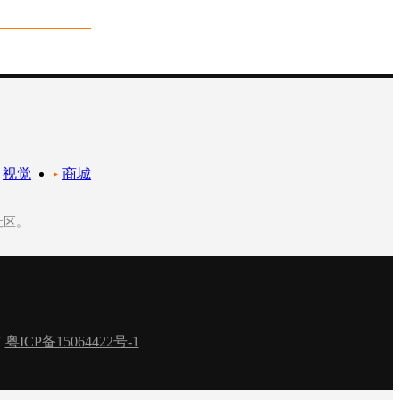
视觉
商城
社区。
有
粤ICP备15064422号-1