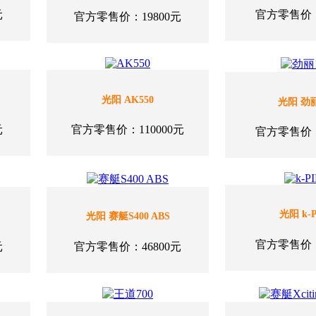
元
官方零售价：
官方零售价：19800元
光阳 AK550
光阳 劲丽
元
官方零售价：110000元
官方零售价：
光阳 k-P
光阳 赛艇S400 ABS
官方零售价：
元
官方零售价：46800元