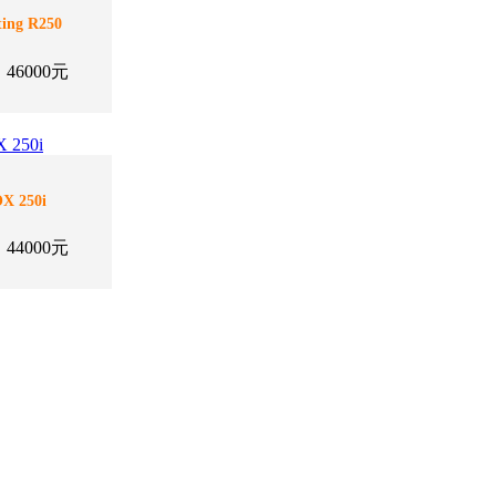
ng R250
6000元
 250i
4000元