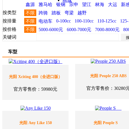
商城
鑫源
雅马哈
银钢
宗申
望江
林海
大运
新
按类型
不限
跨骑
踏板
弯梁
越野
按排量
0-100cc
100-110cc
110-125cc
125-
不限
电动车
按价格
不限
5000-6000元
6000-7000元
7000-8000元
80
关键词
车型
光阳 People 250 ABS
光阳 Xciting 400（全进口版）
官方零售价：30280
官方零售价：59980元
光阳 Any Like 150
光阳 People S