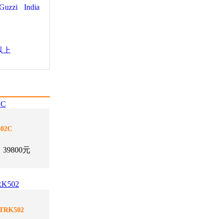
Guzzi
India
以上
02C
9800元
RK502