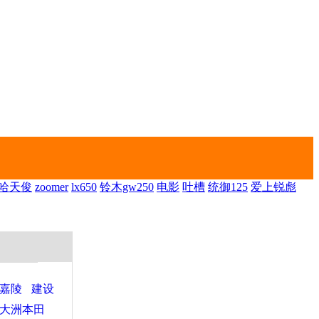
哈天俊
zoomer
lx650
铃木gw250
电影
吐槽
统御125
爱上锐彪
嘉陵
建设
大洲本田