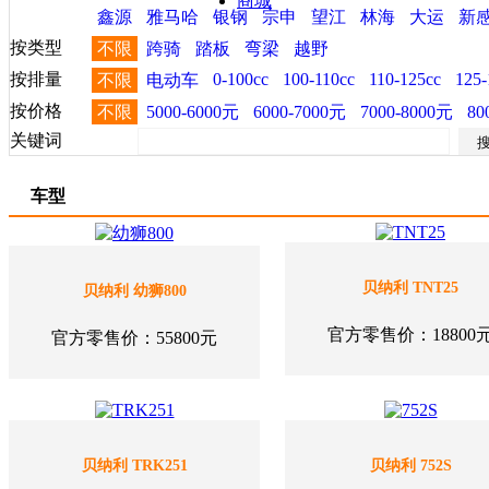
商城
鑫源
雅马哈
银钢
宗申
望江
林海
大运
新
按类型
不限
跨骑
踏板
弯梁
越野
按排量
0-100cc
100-110cc
110-125cc
125-
不限
电动车
按价格
不限
5000-6000元
6000-7000元
7000-8000元
80
关键词
车型
贝纳利 TNT25
贝纳利 幼狮800
官方零售价：18800
官方零售价：55800元
贝纳利 TRK251
贝纳利 752S