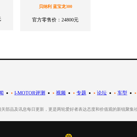
贝纳利 蓝宝龙300
元
官方零售价：24800元
闻
I-MOTOR评测
视频
专题
论坛
车型
轮相关部品及讯息每日更新，更是两轮爱好者表达态度和价值观的新锐聚集