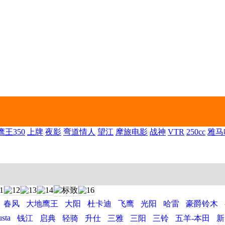
王350
上牌
夜影
弯道情人
望江
摩旅电影
战神
VTR
250cc
雅马
春风
大地鹰王
大阳
杜卡迪
飞鹰
光阳
哈雷
豪爵铃木
sta
钱江
启典
轻骑
升仕
三雅
三阳
三铃
五羊-本田
新