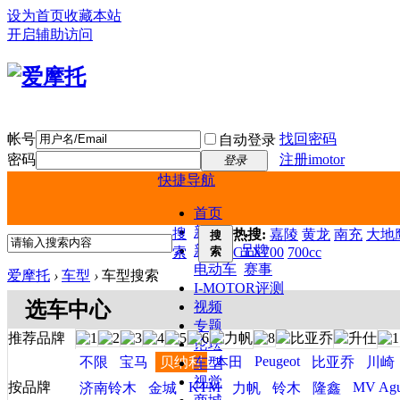
设为首页
收藏本站
开启辅助访问
帐号
找回密码
自动登录
密码
注册imotor
登录
快捷导航
首页
新闻
搜
热搜:
嘉陵
黄龙
南充
大地鹰
搜
新车
品牌
索
索
CTX700
700cc
电动车
赛事
爱摩托
›
车型
›
车型搜索
I-MOTOR评测
选车中心
视频
专题
推荐品牌
论坛
Peugeot
不限
宝马
贝纳利
本田
比亚乔
川崎
车型
视觉
按品牌
KTM
MV Agu
济南铃木
金城
力帆
铃木
隆鑫