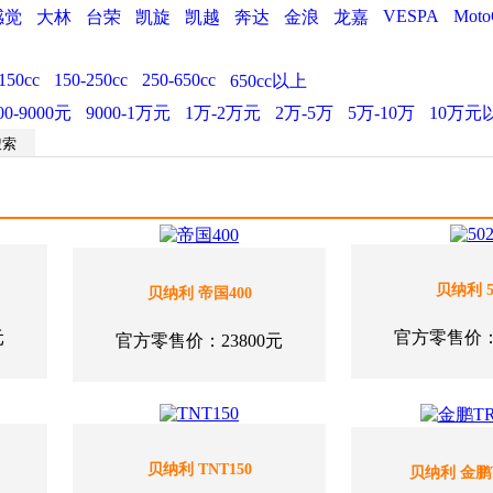
VESPA
Moto
感觉
大林
台荣
凯旋
凯越
奔达
金浪
龙嘉
150cc
150-250cc
250-650cc
650cc以上
00-9000元
9000-1万元
1万-2万元
2万-5万
5万-10万
10万元
贝纳利 5
贝纳利 帝国400
元
官方零售价：3
官方零售价：23800元
贝纳利 TNT150
贝纳利 金鹏T