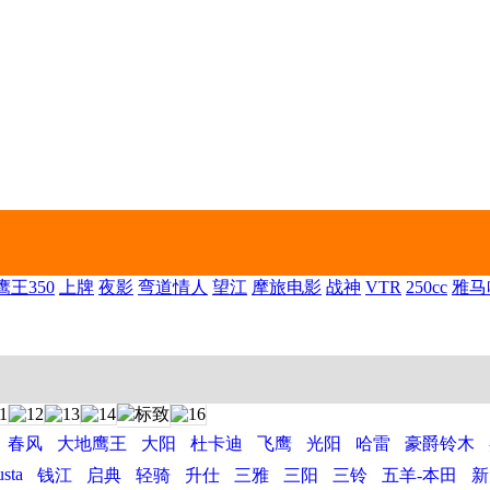
王350
上牌
夜影
弯道情人
望江
摩旅电影
战神
VTR
250cc
雅马
春风
大地鹰王
大阳
杜卡迪
飞鹰
光阳
哈雷
豪爵铃木
sta
钱江
启典
轻骑
升仕
三雅
三阳
三铃
五羊-本田
新