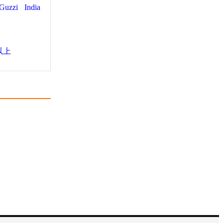
Guzzi
India
以上