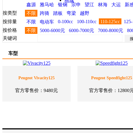
商城
鑫源
雅马哈
银钢
宗申
望江
林海
大运
新
按类型
不限
跨骑
踏板
弯梁
越野
按排量
0-100cc
100-110cc
110-125cc
125-
不限
电动车
按价格
不限
5000-6000元
6000-7000元
7000-8000元
80
关键词
车型
Peugeot Vivacity125
Peugeot Speedfight125
官方零售价：9480元
官方零售价：12800