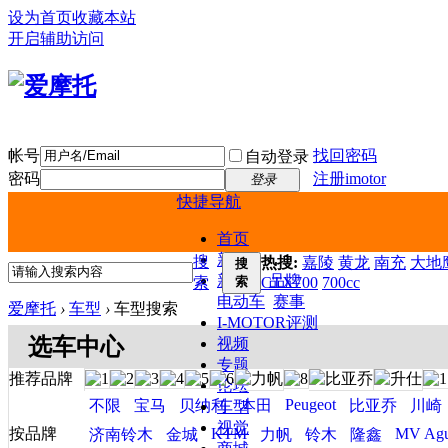
设为首页
收藏本站
开启辅助访问
帐号
找回密码
自动登录
密码
注册imotor
登录
快捷导航
首页
新闻
搜
热搜:
嘉陵
黄龙
南充
大地鹰
搜
新车
品牌
索
索
CTX700
700cc
电动车
赛事
爱摩托
›
车型
›
车型搜索
I-MOTOR评测
选车中心
视频
专题
推荐品牌
论坛
Peugeot
不限
宝马
贝纳利
本田
比亚乔
川崎
车型
视觉
按品牌
KTM
MV Agu
济南铃木
金城
力帆
铃木
隆鑫