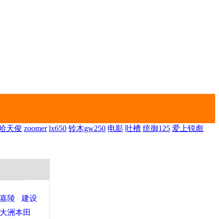
哈天俊
zoomer
lx650
铃木gw250
电影
吐槽
统御125
爱上锐彪
嘉陵
建设
大洲本田