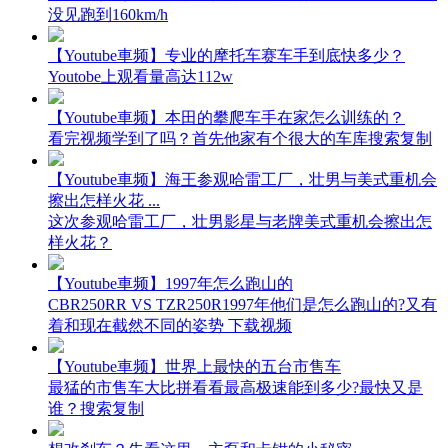
没见跑到160km/h
【Youtube車频】专业的摩托车赛车手到底快多少？
Youtobe上观看量高达112w
【Youtube車频】本田的攀爬车手在家怎么训练的？
看完视频学到了吗？首先他家有个很大的车库搜索复制
【Youtube車频】海王参观哈雷工厂，壮男与美式重机会
擦出怎样火花 ...
这次参观哈雷工厂，壮男影星与老牌美式重机会擦出怎
样火花？
【Youtube車频】1997年怎么跑山的
CBR250RR VS TZR250R1997年他们是怎么跑山的?又有
着和现在截然不同的姿势 下载视频
【Youtube車频】世界上最快的五台市售车
最猛的市售车大比拼看看最高极速能到多少?最快又是
谁？搜索复制