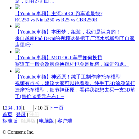
是，拥有270°曲 ...
【Youtube車频】主流250CC跑车谁最快?
RC250 vs Ninja250 vs R25 vs CBR250R
【Youtube車频】本田梦，组装，我们是认真的！
来自越南Phố Decal的视频这是把工厂流水线搬到了自家
店里吧~
【Youtube車频】MOTOGP车手如何换挡
赛道车一般会改脚踏换挡杆也会是反档，踩进勾退。
【Youtube車频】神还原！纯手工制作摩托车模型
视频有点长，建议大家可以跳着看。纯手工3D涂鸦笔打
造摩托车模型，细节神还原，看得我都想去买一支3D笔
了(售价50美元左右）~
1
2
3
4
.. 10
/ 10 页
下一页
首页
|
登录
|
注册
标准版
|
触屏版
|
电脑版
|
客户端
© Comsenz Inc.