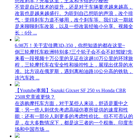
想改刹车？先看这里，主泵和卡钳的小秘密
不管是自己技术的提升，还是对于车辆要求越来越高，
改装也是越来越盛行。为听到自己想听的声浪，改个排
气；觉得刹车力道不够用，改个刹车等。我们这一期就
是来聊聊刹车改装，以及一些改装经验小分享。视频全
长：6分 ...
6.98万！关于宏佳腾3D-350，你想知道的都在这里~
倒三轮摩托车欧洲特别多?三个轮子会不会不好驾驶?先
来看一段视频十万公里的见证在这趟10万公里的环球旅
程，三轮摩托车在安全性和操控性上，展现出优异的水
准。比方说在俄罗斯，遇到离柏油路10公分高的铁轨，
连汽车跨 ...
【Youtube車频】Suzuki Gixxer SF 250 vs Honda CBR
250R究竟谁更快？
在选购摩托车方面，对于某些人来说，舒适是重中之
重；另一些人则优先考虑高端仿赛所提供的速度和性
能；还有一部分人则更多的考虑性价比。但不可否认的
是，在大多数情况下，都是这三者的一个权衡。印度市
场和中国市场 ...