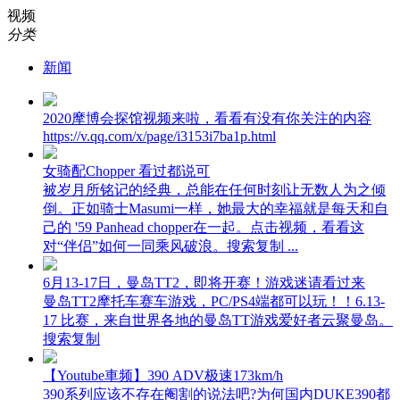
视频
分类
新闻
2020摩博会探馆视频来啦，看看有没有你关注的内容
https://v.qq.com/x/page/i3153i7ba1p.html
女骑配Chopper 看过都说可
被岁月所铭记的经典，总能在任何时刻让无数人为之倾
倒。正如骑士Masumi一样，她最大的幸福就是每天和自
己的 '59 Panhead chopper在一起。点击视频，看看这
对“伴侣”如何一同乘风破浪。搜索复制 ...
6月13-17日，曼岛TT2，即将开赛！游戏迷请看过来
曼岛TT2摩托车赛车游戏，PC/PS4端都可以玩！！6.13-
17 比赛，来自世界各地的曼岛TT游戏爱好者云聚曼岛。
搜索复制
【Youtube車频】390 ADV极速173km/h
390系列应该不存在阉割的说法吧?为何国内DUKE390都