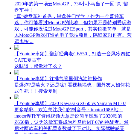
2020年的第一场云MotoGP，73#小小马当了一回“真”键
盘车神！
“真”键盘车神首秀，键盘侠们学学？作为一个普通车
迷，你可能看过MotoGP的比赛，但如果不是特别爱玩游
戏，可能你没说过MotoGP ESport，其实也挺简单，就是
以MotoGP游戏打造的电子竞技项目，隔壁家F1也有。营
运也按 ...
【Youtube車频】翻新经典老CB550，打造一台风冷四缸
CAFE复古车
这味道，感觉对了么？
【Youtube車频】往排气管里倒汽油神操作
是爆炸?是喷火？还是啥? 看视频揭晓，国外友人如何花
式作死！！搜索复制
【Youtube車频】2020 Kawasaki Z650 vs Yamaha MT-07
更多精彩，欢迎关注我们的抖音号：imotor168B站：
imotor摩托车资讯视频大意是说简单试驾了2020款的
Z650后，认为这款车将成为雅马哈MT-07的挑战者。然
后对两款车相关配置参数做了下对比。实际驾驶感受